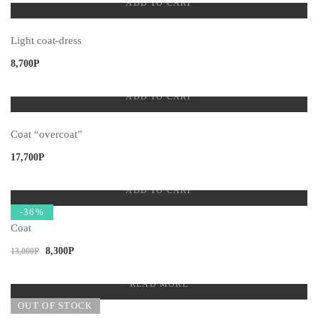
ADD TO CART
Light coat-dress
8,700
Р
ADD TO CART
Coat “overcoat”
17,700
Р
ADD TO CART
-36%
Coat
8,300
Р
13,000
Р
READ MORE
OUT OF STOCK