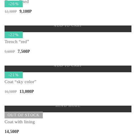
Coat unlined
-26%
9,100
Р
12,300
Р
ADD TO CART
-22%
Trench “red”
7,500
Р
9,600
Р
ADD TO CART
-21%
Coat “sky color”
13,000
Р
16,500
Р
READ MORE
OUT OF STOCK
Coat with lining
14,500
Р