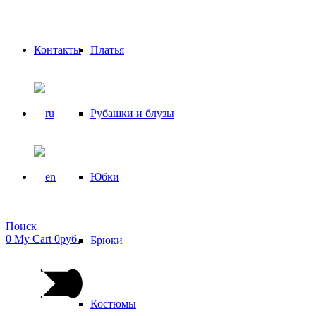
Контакты
Платья
Рубашки и блузы
Юбки
Поиск
0
My Cart
0
р
уб.
Брюки
Костюмы